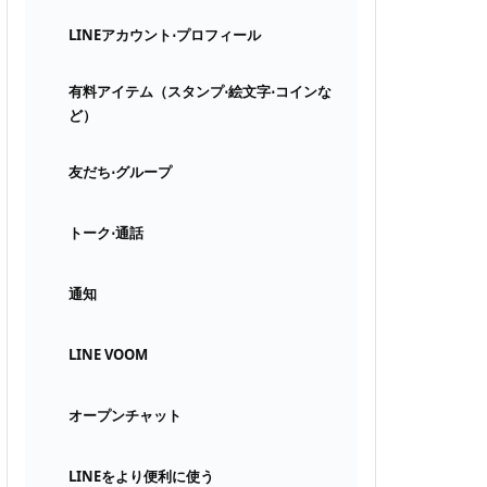
LINEアカウント⋅プロフィール
有料アイテム（スタンプ⋅絵文字⋅コインな
ど）
友だち⋅グループ
トーク⋅通話
通知
LINE VOOM
オープンチャット
LINEをより便利に使う