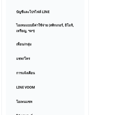
บัญชีและโปรไฟล์ LINE
ไอเทมแบบมีค่าใช้จ่าย (สติกเกอร์, อิโมจิ,
เหรียญ, ฯลฯ)
เพื่อน/กลุ่ม
แชท/โทร
การแจ้งเตือน
LINE VOOM
โอเพนแชท