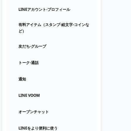
LINEアカウント⋅プロフィール
有料アイテム（スタンプ⋅絵文字⋅コインな
ど）
友だち⋅グループ
トーク⋅通話
通知
LINE VOOM
オープンチャット
LINEをより便利に使う