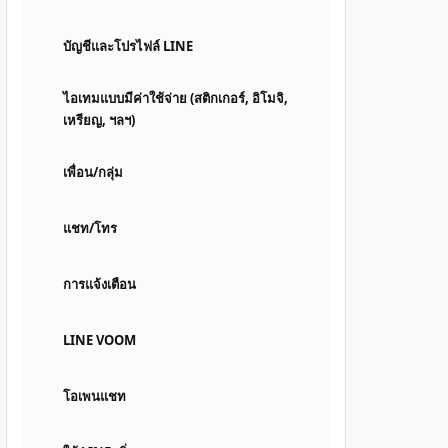
บัญชีและโปรไฟล์ LINE
ไอเทมแบบมีค่าใช้จ่าย (สติกเกอร์, อิโมจิ,
เหรียญ, ฯลฯ)
เพื่อน/กลุ่ม
แชท/โทร
การแจ้งเตือน
LINE VOOM
โอเพนแชท