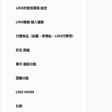
LINE的使用環境⋅設定
LINE帳號⋅個人檔案
付費商品（貼圖、表情貼、LINE代幣等）
好友⋅群組
聊天⋅通話功能
提醒功能
LINE VOOM
社群