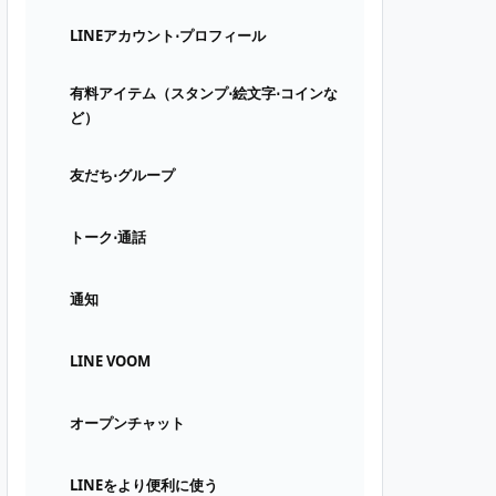
LINEアカウント⋅プロフィール
有料アイテム（スタンプ⋅絵文字⋅コインな
ど）
友だち⋅グループ
トーク⋅通話
通知
LINE VOOM
オープンチャット
LINEをより便利に使う