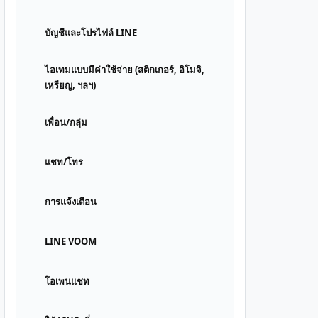
บัญชีและโปรไฟล์ LINE
ไอเทมแบบมีค่าใช้จ่าย (สติกเกอร์, อิโมจิ,
เหรียญ, ฯลฯ)
เพื่อน/กลุ่ม
แชท/โทร
การแจ้งเตือน
LINE VOOM
โอเพนแชท