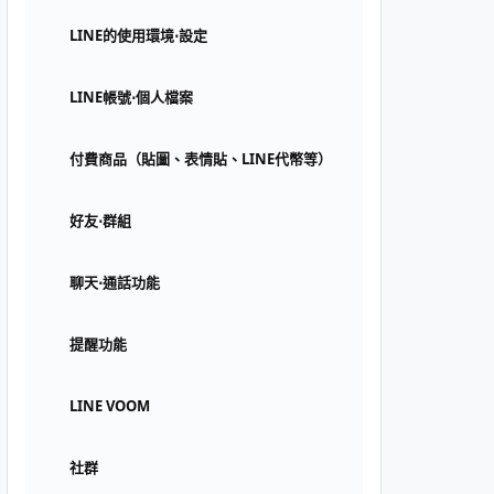
LINE的使用環境⋅設定
LINE帳號⋅個人檔案
付費商品（貼圖、表情貼、LINE代幣等）
好友⋅群組
聊天⋅通話功能
提醒功能
LINE VOOM
社群