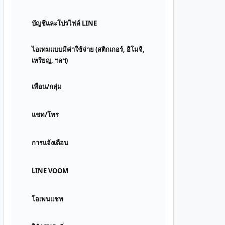
บัญชีและโปรไฟล์ LINE
ไอเทมแบบมีค่าใช้จ่าย (สติกเกอร์, อิโมจิ,
เหรียญ, ฯลฯ)
เพื่อน/กลุ่ม
แชท/โทร
การแจ้งเตือน
LINE VOOM
โอเพนแชท