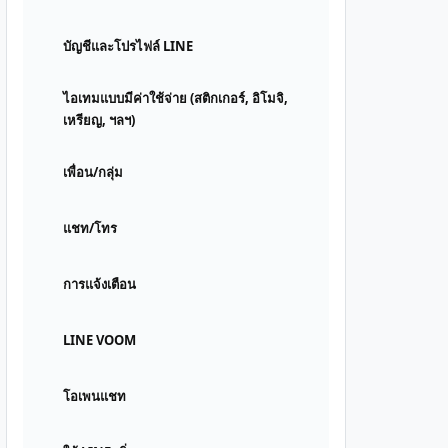
บัญชีและโปรไฟล์ LINE
ไอเทมแบบมีค่าใช้จ่าย (สติกเกอร์, อิโมจิ,
เหรียญ, ฯลฯ)
เพื่อน/กลุ่ม
แชท/โทร
การแจ้งเตือน
LINE VOOM
โอเพนแชท