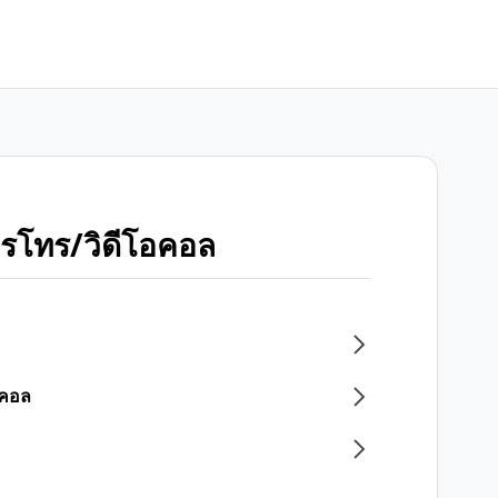
การโทร/วิดีโอคอล
โอคอล