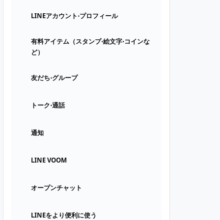
LINEアカウント⋅プロフィール
有料アイテム（スタンプ⋅絵文字⋅コインな
ど）
友だち⋅グループ
トーク⋅通話
通知
LINE VOOM
オープンチャット
LINEをより便利に使う