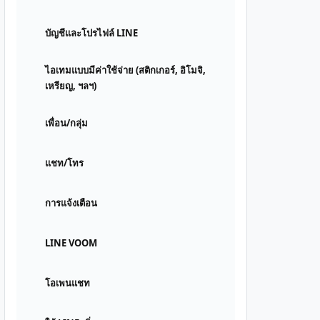
บัญชีและโปรไฟล์ LINE
ไอเทมแบบมีค่าใช้จ่าย (สติกเกอร์, อิโมจิ,
เหรียญ, ฯลฯ)
เพื่อน/กลุ่ม
แชท/โทร
การแจ้งเตือน
LINE VOOM
โอเพนแชท