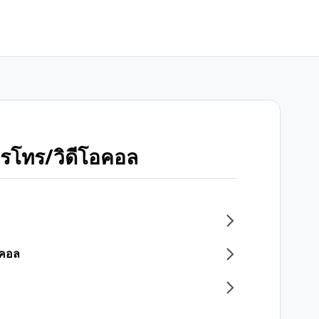
การโทร/วิดีโอคอล
โอคอล