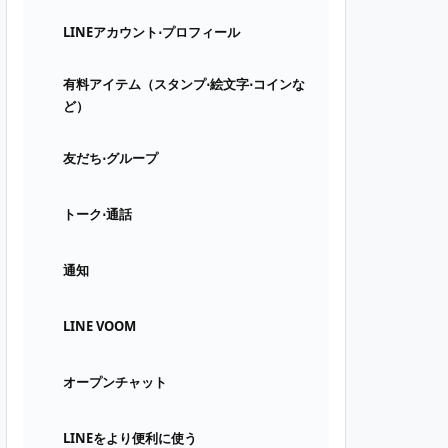
LINEアカウント⋅プロフィール
有料アイテム（スタンプ⋅絵文字⋅コインな
ど）
友だち⋅グループ
トーク⋅通話
通知
LINE VOOM
オープンチャット
LINEをより便利に使う