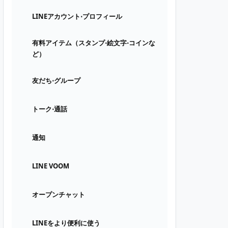
LINEアカウント⋅プロフィール
有料アイテム（スタンプ⋅絵文字⋅コインな
ど）
友だち⋅グループ
トーク⋅通話
通知
LINE VOOM
オープンチャット
LINEをより便利に使う