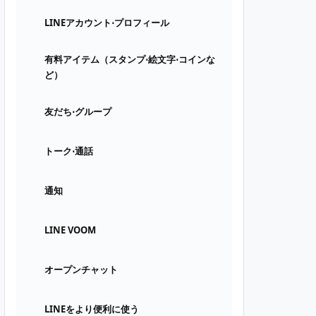
LINEアカウント⋅プロフィール
有料アイテム（スタンプ⋅絵文字⋅コインな
ど）
友だち⋅グループ
トーク⋅通話
通知
LINE VOOM
オープンチャット
LINEをより便利に使う