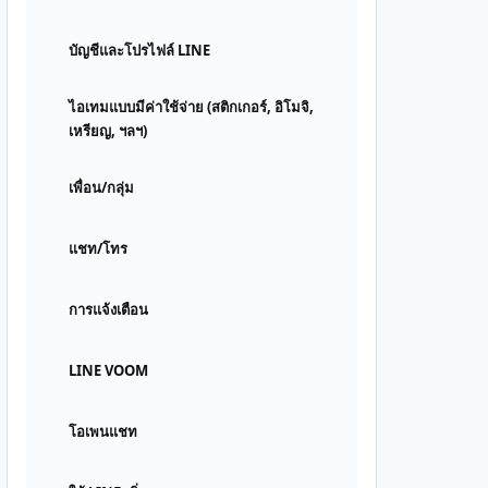
บัญชีและโปรไฟล์ LINE
ไอเทมแบบมีค่าใช้จ่าย (สติกเกอร์, อิโมจิ,
เหรียญ, ฯลฯ)
เพื่อน/กลุ่ม
แชท/โทร
การแจ้งเตือน
LINE VOOM
โอเพนแชท