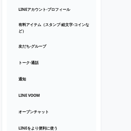
LINEアカウント⋅プロフィール
有料アイテム（スタンプ⋅絵文字⋅コインな
ど）
友だち⋅グループ
トーク⋅通話
通知
LINE VOOM
オープンチャット
LINEをより便利に使う