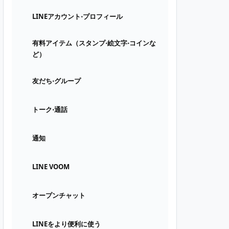
LINEアカウント⋅プロフィール
有料アイテム（スタンプ⋅絵文字⋅コインな
ど）
友だち⋅グループ
トーク⋅通話
通知
LINE VOOM
オープンチャット
LINEをより便利に使う