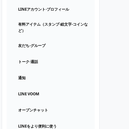
LINEアカウント⋅プロフィール
有料アイテム（スタンプ⋅絵文字⋅コインな
ど）
友だち⋅グループ
トーク⋅通話
通知
LINE VOOM
オープンチャット
LINEをより便利に使う