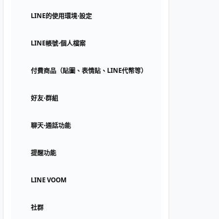
LINE的使用環境⋅設定
LINE帳號⋅個人檔案
付費商品（貼圖、表情貼、LINE代幣等）
好友⋅群組
聊天⋅通話功能
提醒功能
LINE VOOM
社群