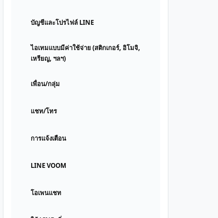
บัญชีและโปรไฟล์ LINE
ไอเทมแบบมีค่าใช้จ่าย (สติกเกอร์, อิโมจิ,
เหรียญ, ฯลฯ)
เพื่อน/กลุ่ม
แชท/โทร
การแจ้งเตือน
LINE VOOM
โอเพนแชท