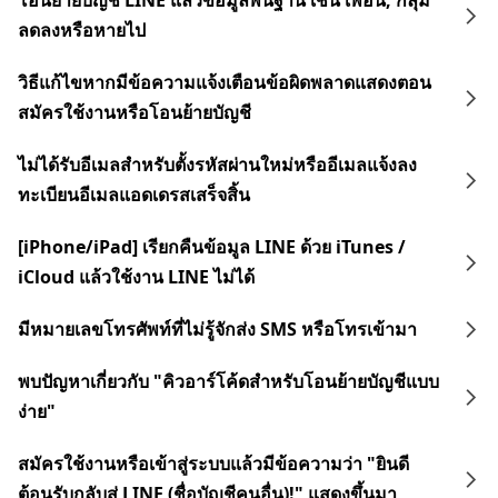
โอนย้ายบัญชี LINE แล้วข้อมูลพื้นฐาน เช่น เพื่อน, กลุ่ม
ลดลงหรือหายไป
วิธีแก้ไขหากมีข้อความแจ้งเตือนข้อผิดพลาดแสดงตอน
สมัครใช้งานหรือโอนย้ายบัญชี
ไม่ได้รับอีเมลสำหรับตั้งรหัสผ่านใหม่หรืออีเมลแจ้งลง
ทะเบียนอีเมลแอดเดรสเสร็จสิ้น
[iPhone/iPad] เรียกคืนข้อมูล LINE ด้วย iTunes /
iCloud แล้วใช้งาน LINE ไม่ได้
มีหมายเลขโทรศัพท์ที่ไม่รู้จักส่ง SMS หรือโทรเข้ามา
พบปัญหาเกี่ยวกับ "คิวอาร์โค้ดสำหรับโอนย้ายบัญชีแบบ
ง่าย"
สมัครใช้งานหรือเข้าสู่ระบบแล้วมีข้อความว่า "ยินดี
ต้อนรับกลับสู่ LINE (ชื่อบัญชีคนอื่น)!" แสดงขึ้นมา