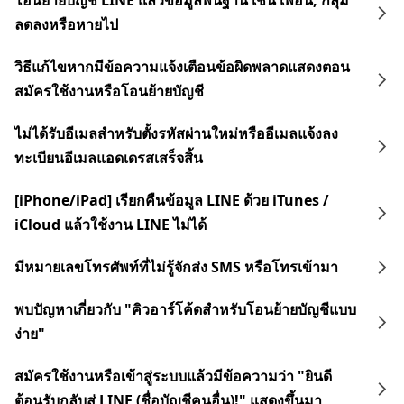
โอนย้ายบัญชี LINE แล้วข้อมูลพื้นฐาน เช่น เพื่อน, กลุ่ม
ลดลงหรือหายไป
วิธีแก้ไขหากมีข้อความแจ้งเตือนข้อผิดพลาดแสดงตอน
สมัครใช้งานหรือโอนย้ายบัญชี
ไม่ได้รับอีเมลสำหรับตั้งรหัสผ่านใหม่หรืออีเมลแจ้งลง
ทะเบียนอีเมลแอดเดรสเสร็จสิ้น
[iPhone/iPad] เรียกคืนข้อมูล LINE ด้วย iTunes /
iCloud แล้วใช้งาน LINE ไม่ได้
มีหมายเลขโทรศัพท์ที่ไม่รู้จักส่ง SMS หรือโทรเข้ามา
พบปัญหาเกี่ยวกับ "คิวอาร์โค้ดสำหรับโอนย้ายบัญชีแบบ
ง่าย"
สมัครใช้งานหรือเข้าสู่ระบบแล้วมีข้อความว่า "ยินดี
ต้อนรับกลับสู่ LINE (ชื่อบัญชีคนอื่น)!" แสดงขึ้นมา