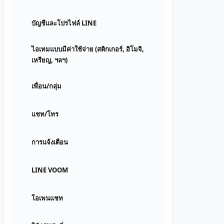
บัญชีและโปรไฟล์ LINE
ไอเทมแบบมีค่าใช้จ่าย (สติกเกอร์, อิโมจิ,
เหรียญ, ฯลฯ)
เพื่อน/กลุ่ม
แชท/โทร
การแจ้งเตือน
LINE VOOM
โอเพนแชท