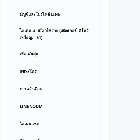
บัญชีและโปรไฟล์ LINE
ไอเทมแบบมีค่าใช้จ่าย (สติกเกอร์, อิโมจิ,
เหรียญ, ฯลฯ)
เพื่อน/กลุ่ม
แชท/โทร
การแจ้งเตือน
LINE VOOM
โอเพนแชท