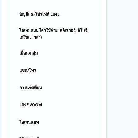
บัญชีและโปรไฟล์ LINE
ไอเทมแบบมีค่าใช้จ่าย (สติกเกอร์, อิโมจิ,
เหรียญ, ฯลฯ)
เพื่อน/กลุ่ม
แชท/โทร
การแจ้งเตือน
LINE VOOM
โอเพนแชท