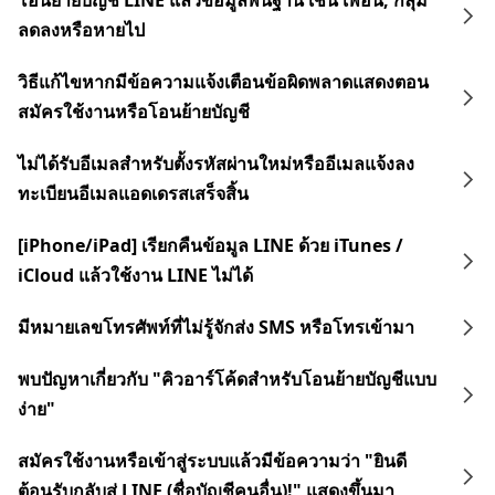
โอนย้ายบัญชี LINE แล้วข้อมูลพื้นฐาน เช่น เพื่อน, กลุ่ม
ลดลงหรือหายไป
วิธีแก้ไขหากมีข้อความแจ้งเตือนข้อผิดพลาดแสดงตอน
สมัครใช้งานหรือโอนย้ายบัญชี
ไม่ได้รับอีเมลสำหรับตั้งรหัสผ่านใหม่หรืออีเมลแจ้งลง
ทะเบียนอีเมลแอดเดรสเสร็จสิ้น
[iPhone/iPad] เรียกคืนข้อมูล LINE ด้วย iTunes /
iCloud แล้วใช้งาน LINE ไม่ได้
มีหมายเลขโทรศัพท์ที่ไม่รู้จักส่ง SMS หรือโทรเข้ามา
พบปัญหาเกี่ยวกับ "คิวอาร์โค้ดสำหรับโอนย้ายบัญชีแบบ
ง่าย"
สมัครใช้งานหรือเข้าสู่ระบบแล้วมีข้อความว่า "ยินดี
ต้อนรับกลับสู่ LINE (ชื่อบัญชีคนอื่น)!" แสดงขึ้นมา