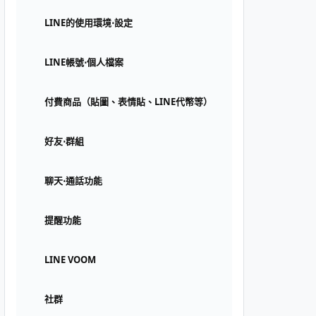
LINE的使用環境⋅設定
LINE帳號⋅個人檔案
付費商品（貼圖、表情貼、LINE代幣等）
好友⋅群組
聊天⋅通話功能
提醒功能
LINE VOOM
社群