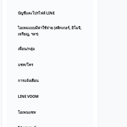
บัญชีและโปรไฟล์ LINE
ไอเทมแบบมีค่าใช้จ่าย (สติกเกอร์, อิโมจิ,
เหรียญ, ฯลฯ)
เพื่อน/กลุ่ม
แชท/โทร
การแจ้งเตือน
LINE VOOM
โอเพนแชท