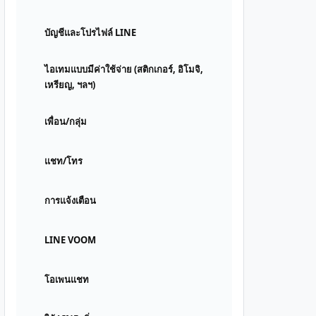
บัญชีและโปรไฟล์ LINE
ไอเทมแบบมีค่าใช้จ่าย (สติกเกอร์, อิโมจิ,
เหรียญ, ฯลฯ)
เพื่อน/กลุ่ม
แชท/โทร
การแจ้งเตือน
LINE VOOM
โอเพนแชท