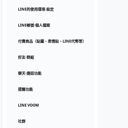
LINE的使用環境⋅設定
LINE帳號⋅個人檔案
付費商品（貼圖、表情貼、LINE代幣等）
好友⋅群組
聊天⋅通話功能
提醒功能
LINE VOOM
社群