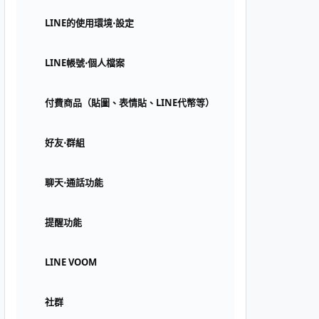
LINE的使用環境⋅設定
LINE帳號⋅個人檔案
付費商品（貼圖、表情貼、LINE代幣等）
好友⋅群組
聊天⋅通話功能
提醒功能
LINE VOOM
社群