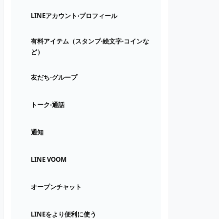
LINEアカウント⋅プロフィール
有料アイテム（スタンプ⋅絵文字⋅コインな
ど）
友だち⋅グループ
トーク⋅通話
通知
LINE VOOM
オープンチャット
LINEをより便利に使う