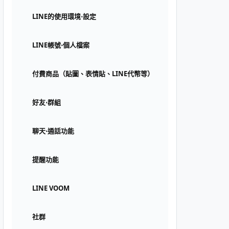
LINE的使用環境⋅設定
LINE帳號⋅個人檔案
付費商品（貼圖、表情貼、LINE代幣等）
好友⋅群組
聊天⋅通話功能
提醒功能
LINE VOOM
社群