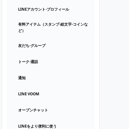
LINEアカウント⋅プロフィール
有料アイテム（スタンプ⋅絵文字⋅コインな
ど）
友だち⋅グループ
トーク⋅通話
通知
LINE VOOM
オープンチャット
LINEをより便利に使う