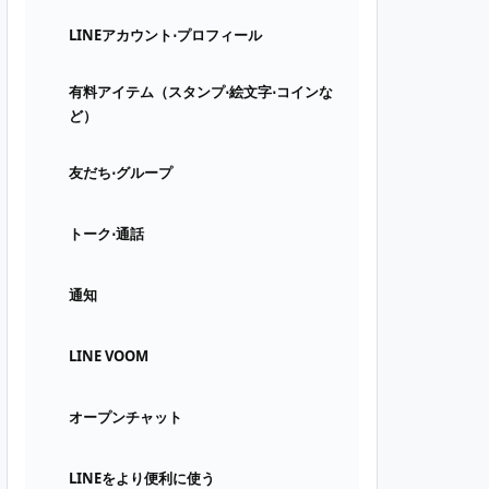
LINEアカウント⋅プロフィール
有料アイテム（スタンプ⋅絵文字⋅コインな
ど）
友だち⋅グループ
トーク⋅通話
通知
LINE VOOM
オープンチャット
LINEをより便利に使う