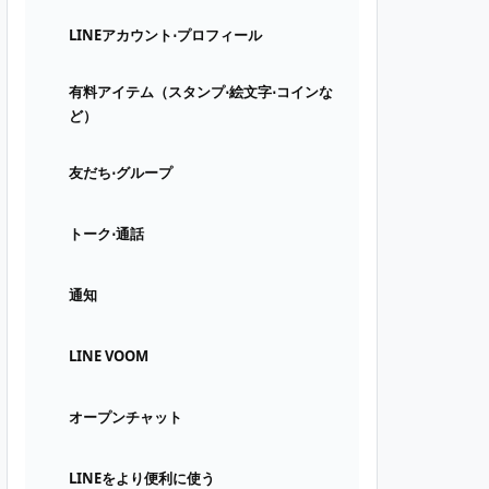
LINEアカウント⋅プロフィール
有料アイテム（スタンプ⋅絵文字⋅コインな
ど）
友だち⋅グループ
トーク⋅通話
通知
LINE VOOM
オープンチャット
LINEをより便利に使う