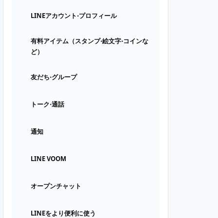
LINEアカウント⋅プロフィール
有料アイテム（スタンプ⋅絵文字⋅コインな
ど）
友だち⋅グループ
トーク⋅通話
通知
LINE VOOM
オープンチャット
LINEをより便利に使う