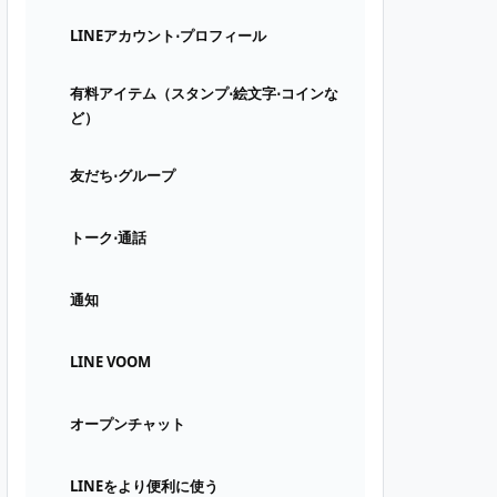
LINEアカウント⋅プロフィール
有料アイテム（スタンプ⋅絵文字⋅コインな
ど）
友だち⋅グループ
トーク⋅通話
通知
LINE VOOM
オープンチャット
LINEをより便利に使う