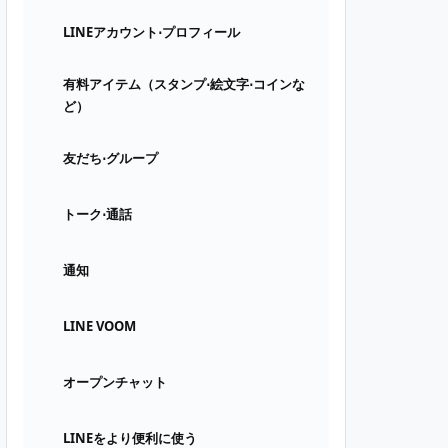
LINEアカウント⋅プロフィール
有料アイテム（スタンプ⋅絵文字⋅コインな
ど）
友だち⋅グループ
トーク⋅通話
通知
LINE VOOM
オープンチャット
LINEをより便利に使う