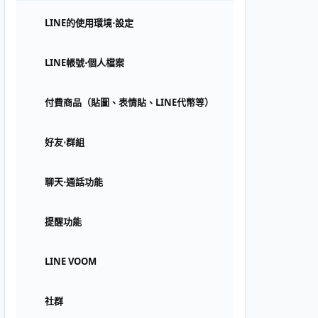
LINE的使用環境⋅設定
LINE帳號⋅個人檔案
付費商品（貼圖、表情貼、LINE代幣等）
好友⋅群組
聊天⋅通話功能
提醒功能
LINE VOOM
社群