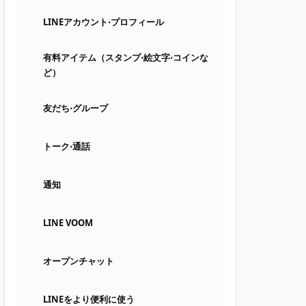
LINEアカウント⋅プロフィール
有料アイテム（スタンプ⋅絵文字⋅コインな
ど）
友だち⋅グループ
トーク⋅通話
通知
LINE VOOM
オープンチャット
LINEをより便利に使う