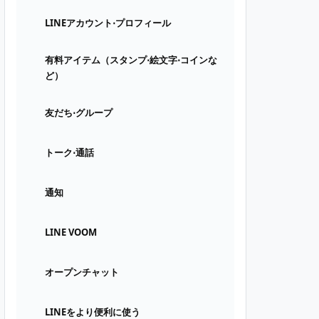
LINEアカウント⋅プロフィール
有料アイテム（スタンプ⋅絵文字⋅コインな
ど）
友だち⋅グループ
トーク⋅通話
通知
LINE VOOM
オープンチャット
LINEをより便利に使う