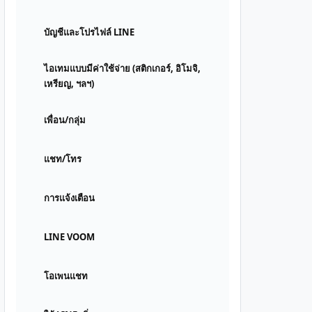
บัญชีและโปรไฟล์ LINE
ไอเทมแบบมีค่าใช้จ่าย (สติกเกอร์, อิโมจิ,
เหรียญ, ฯลฯ)
เพื่อน/กลุ่ม
แชท/โทร
การแจ้งเตือน
LINE VOOM
โอเพนแชท