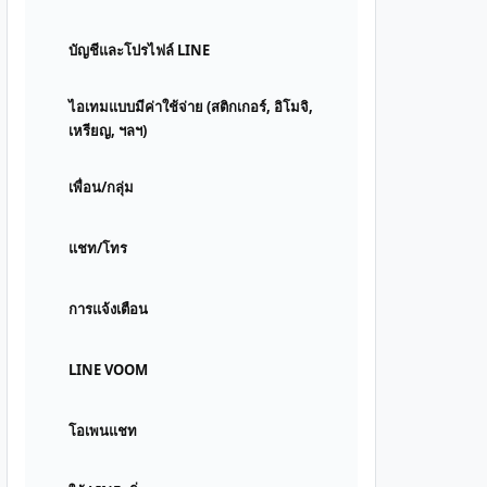
บัญชีและโปรไฟล์ LINE
ไอเทมแบบมีค่าใช้จ่าย (สติกเกอร์, อิโมจิ,
เหรียญ, ฯลฯ)
เพื่อน/กลุ่ม
แชท/โทร
การแจ้งเตือน
LINE VOOM
โอเพนแชท