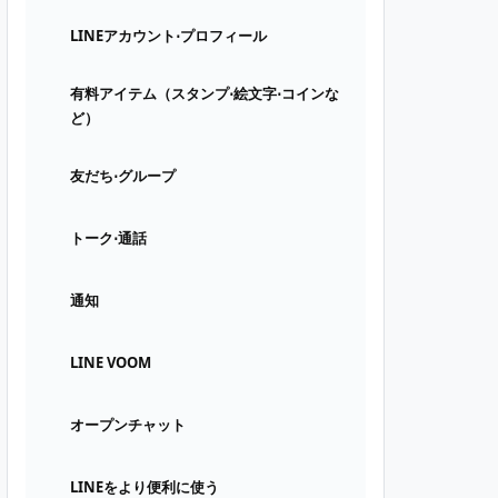
LINEアカウント⋅プロフィール
有料アイテム（スタンプ⋅絵文字⋅コインな
ど）
友だち⋅グループ
トーク⋅通話
通知
LINE VOOM
オープンチャット
LINEをより便利に使う