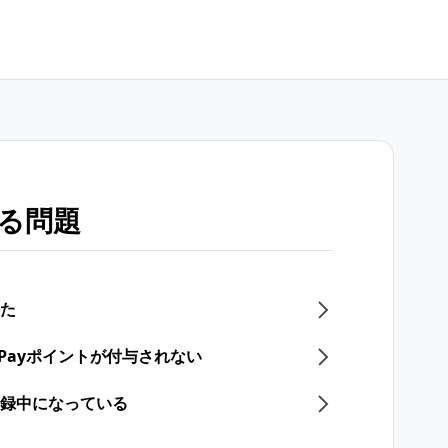
する問題
った
yPayポイントが付与されない
登録中になっている