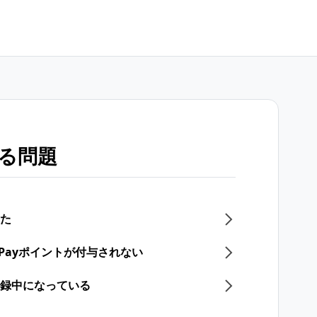
する問題
った
yPayポイントが付与されない
登録中になっている