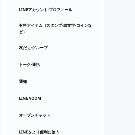
LINEアカウント⋅プロフィール
有料アイテム（スタンプ⋅絵文字⋅コインな
ど）
友だち⋅グループ
トーク⋅通話
通知
LINE VOOM
オープンチャット
LINEをより便利に使う