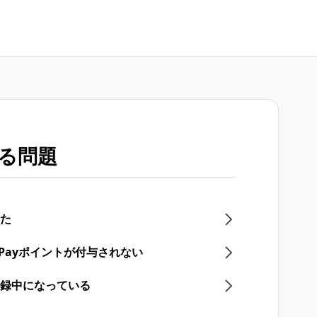
する問題
った
yPayポイントが付与されない
登録中になっている