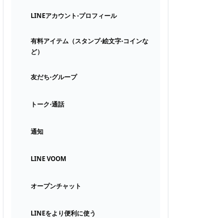
LINEアカウント⋅プロフィール
有料アイテム（スタンプ⋅絵文字⋅コインな
ど）
友だち⋅グループ
トーク⋅通話
通知
LINE VOOM
オープンチャット
LINEをより便利に使う