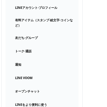
LINEアカウント⋅プロフィール
有料アイテム（スタンプ⋅絵文字⋅コインな
ど）
友だち⋅グループ
トーク⋅通話
通知
LINE VOOM
オープンチャット
LINEをより便利に使う